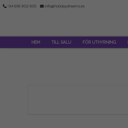
+34 656 902 605
info@holidaydreams.es
HEM
TILL SALU
FÖR UTHYRNING