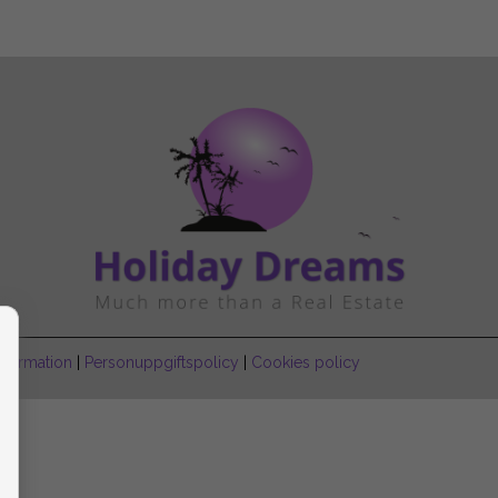
Information
|
Personuppgiftspolicy
|
Cookies policy