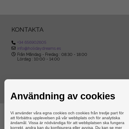
KONTAKTA
+34 656902605
info@holidaydreams.es
Från Måndag - Fredag : 08:30 - 18:00
Lördag : 10:00 - 14:00
Användning av cookies
Copyright © 2026 HOLIDAY DREAMS REAL ESTATE. |
Juridisk 
Vi använder våra egna cookies och cookies från tredje part för
att förbättra upplevelsen på vår webbplats och för analytiska
ändamål. Vissa är nödvändiga för att webbplatsen ska fungera
korrekt, andra kan du konfigurera eller avvisa. Du kan se mer