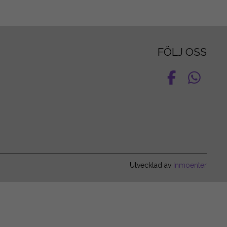
FÖLJ OSS
Utvecklad av
Inmoenter