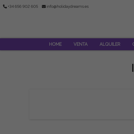
+34 656 902 605
info@holidaydreams.es
HOME
VENTA
ALQUILER