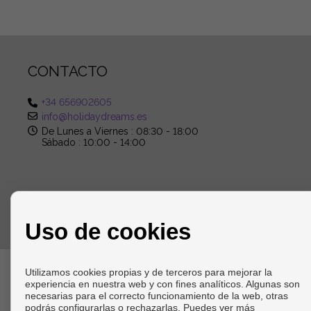
CONTACTO
+34 656902605
info@holidaydreams.es
De Lunes a Viernes : 08:30 - 18:00
Sábado : 10:00 - 14:00
Uso de cookies
Copyright © 2026 HOLIDAY DREAMS REAL ESTATE. |
Aviso Le
Utilizamos cookies propias y de terceros para mejorar la
experiencia en nuestra web y con fines analíticos. Algunas son
necesarias para el correcto funcionamiento de la web, otras
podrás configurarlas o rechazarlas. Puedes ver más