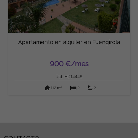
Apartamento en alquiler en Fuengirola
900 €/mes
Ref: HD14446
2
112 m
2
2